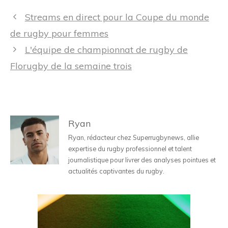
Navigation
Streams en direct pour la Coupe du monde
des
de rugby pour femmes
articles
L'équipe de championnat de rugby de
Florugby de la semaine trois
Ryan
Ryan, rédacteur chez Superrugbynews, allie
expertise du rugby professionnel et talent
journalistique pour livrer des analyses pointues et
actualités captivantes du rugby.