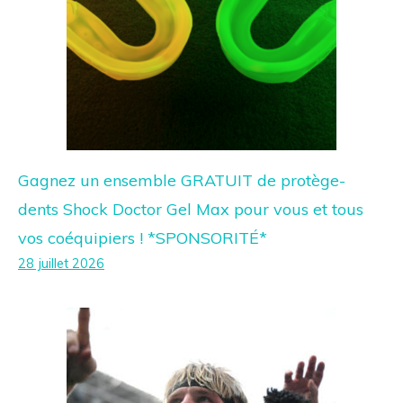
Gagnez un ensemble GRATUIT de protège-
dents Shock Doctor Gel Max pour vous et tous
vos coéquipiers ! *SPONSORITÉ*
28 juillet 2026