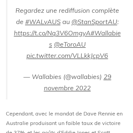
Regardez une rediffusion complète
de
#WALvAUS
au
@StanSportAU
:
https://t.co/Nq3V6OmgyA
#Wallabie
s
@eToroAU
pic.twitter.com/VLLkkJcpV6
— Wallabies (@wallabies)
29
novembre 2022
Cependant, avec le mandat de Dave Rennie en
Australie produisant un faible taux de victoire
de 37%, et les goûts d’Eddie Jones et Scott