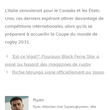
L’Italie s’envolerait pour le Canada et les États-
Unis, ces derniers espérant attirer davantage de
compétitions internationales, alors qu’ils se
préparent à accueillir la Coupe du monde de
rugby 2031.
Navigation
‘Est-ce légal?’: Pourquoi Black Ferns Star a
des
signé ‘au hasard’ des magazines de rugby
articles
Richie Mo’unga signe officiellement au Japon
Ryan
Ryan, rédacteur chez Superrugbynews, allie