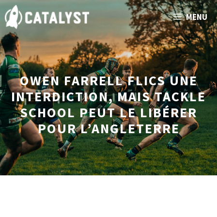
Aller
MENU
au
contenu
OWEN FARRELL FLICS UNE
INTERDICTION, MAIS TACKLE
SCHOOL PEUT LE LIBÉRER
POUR L’ANGLETERRE