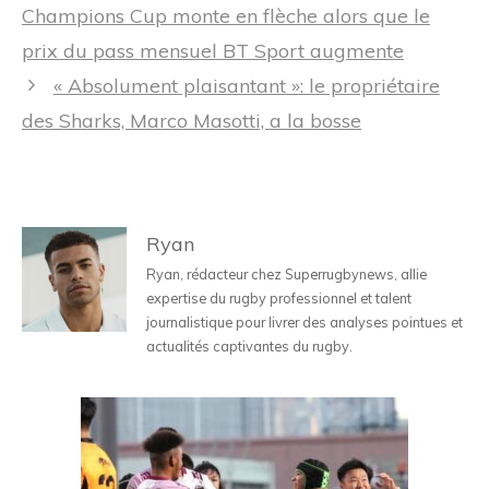
des
Champions Cup monte en flèche alors que le
articles
prix du pass mensuel BT Sport augmente
« Absolument plaisantant »: le propriétaire
des Sharks, Marco Masotti, a la bosse
Ryan
Ryan, rédacteur chez Superrugbynews, allie
expertise du rugby professionnel et talent
journalistique pour livrer des analyses pointues et
actualités captivantes du rugby.