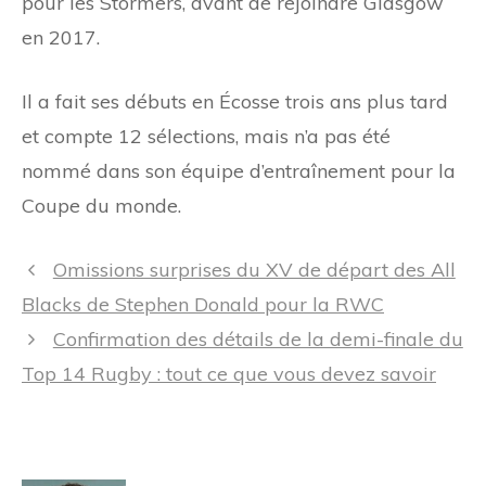
pour les Stormers, avant de rejoindre Glasgow
en 2017.
Il a fait ses débuts en Écosse trois ans plus tard
et compte 12 sélections, mais n’a pas été
nommé dans son équipe d’entraînement pour la
Coupe du monde.
Navigation
Omissions surprises du XV de départ des All
des
Blacks de Stephen Donald pour la RWC
articles
Confirmation des détails de la demi-finale du
Top 14 Rugby : tout ce que vous devez savoir