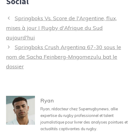
Social
Navigation
Springboks Vs. Score de l'Argentine, flux,
des
mises à jour | Rugby d'Afrique du Sud
articles
aujourd'hui
Springboks Crush Argentina 67-30 sous le
nom de Sacha Feinberg-Mngomezulu bat le
dossier
Ryan
Ryan, rédacteur chez Superrugbynews, allie
expertise du rugby professionnel et talent
journalistique pour livrer des analyses pointues et
actualités captivantes du rugby.