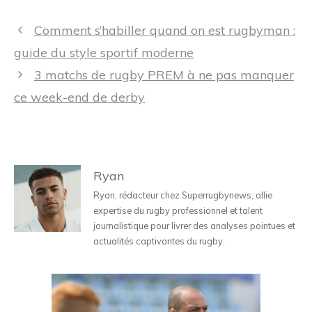
Navigation
Comment s’habiller quand on est rugbyman :
des
guide du style sportif moderne
articles
3 matchs de rugby PREM à ne pas manquer
ce week-end de derby
Ryan
Ryan, rédacteur chez Superrugbynews, allie
expertise du rugby professionnel et talent
journalistique pour livrer des analyses pointues et
actualités captivantes du rugby.