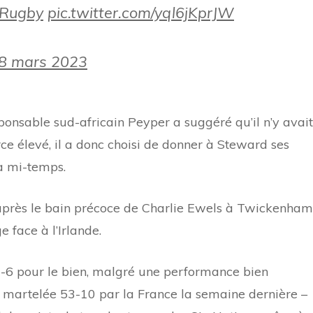
VRugby
pic.twitter.com/yql6jKprJW
8 mars 2023
ponsable sud-africain Peyper a suggéré qu’il n’y avait
rce élevé, il a donc choisi de donner à Steward ses
la mi-temps.
 après le bain précoce de Charlie Ewels à Twickenham
 face à l’Irlande.
10-6 pour le bien, malgré une performance bien
é martelée 53-10 par la France la semaine dernière –