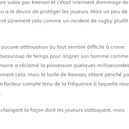
sure subie par Keenan et c’était vraiment dommage de
jeu a le devoir de protéger les joueurs. Mais un peu de
ient sûrement cela comme un incident de rugby plutôt
r aucune atténuation du tout semble difficile à croire
eu beaucoup de temps pour aligner son homme comme
rsaire a réclamé la possession quelques milliseconde
ement cela, mais la taille de Keenan, s’étant penché p
un facteur compte tenu de la fréquence à laquelle nou
.
 changent la façon dont les joueurs s’attaquent, mais