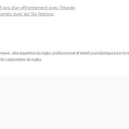
 lors d’un affrontement avec l’Irlande
 temps avec les Six Nations
ws, allie expertise du rugby professionnel et talent journalistique pour livr
tés captivantes du rugby.