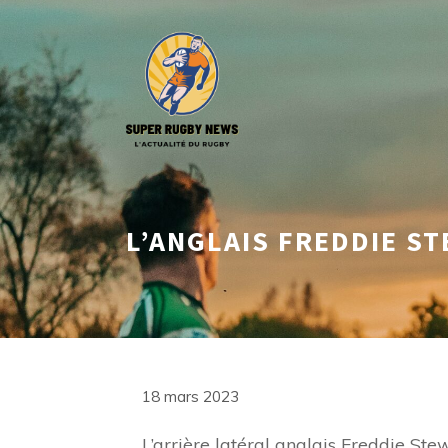
Aller
au
contenu
L’ANGLAIS FREDDIE S
18 mars 2023
L’arrière latéral anglais Freddie St