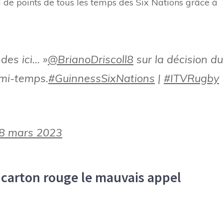
 de points de tous les temps des Six Nations grâce à
des ici… »
@BrianoDriscoll8
sur la décision du
 mi-temps.
#GuinnessSixNations
|
#ITVRugby
8 mars 2023
 carton rouge le mauvais appel