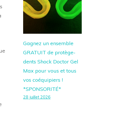
s
a
Gagnez un ensemble
que
GRATUIT de protège-
dents Shock Doctor Gel
Max pour vous et tous
vos coéquipiers !
u
*SPONSORITÉ*
28 juillet 2026
e