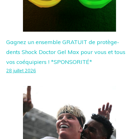
Gagnez un ensemble GRATUIT de protège-
dents Shock Doctor Gel Max pour vous et tous
vos coéquipiers ! *SPONSORITÉ*
28 juillet 2026