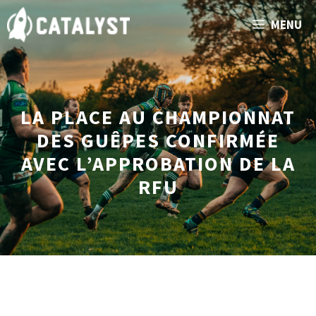
Aller
MENU
au
contenu
LA PLACE AU CHAMPIONNAT
DES GUÊPES CONFIRMÉE
AVEC L’APPROBATION DE LA
RFU