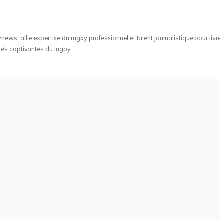
ws, allie expertise du rugby professionnel et talent journalistique pour livr
tés captivantes du rugby.