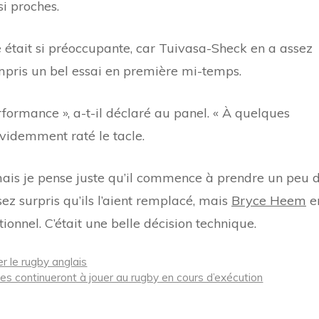
i proches.
 était si préoccupante, car Tuivasa-Sheck en a assez
mpris un bel essai en première mi-temps.
erformance », a-t-il déclaré au panel. « À quelques
t évidemment raté le tacle.
mais je pense juste qu’il commence à prendre un peu 
ssez surpris qu’ils l’aient remplacé, mais
Bryce Heem
e
ionnel. C’était une belle décision technique.
r le rugby anglais
elles continueront à jouer au rugby en cours d’exécution