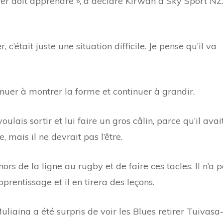
ger doit apprendre », a déclaré Kirwan à Sky Sport NZ
, c’était juste une situation difficile. Je pense qu’il va
inuer à montrer la forme et continuer à grandir.
 voulais sortir et lui faire un gros câlin, parce qu’il avai
 mais il ne devrait pas l’être.
rs de la ligne au rugby et de faire ces tacles. Il n’a 
pprentissage et il en tirera des leçons.
uliaina a été surpris de voir les Blues retirer Tuivasa