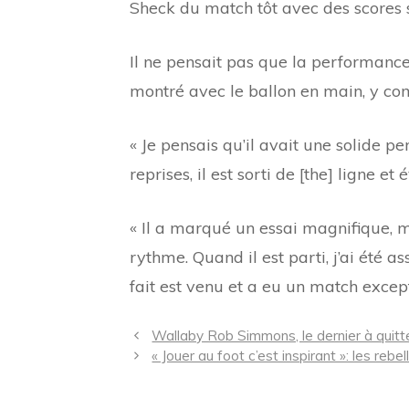
Sheck du match tôt avec des scores s
Il ne pensait pas que la performance
montré avec le ballon en main, y co
« Je pensais qu’il avait une solide p
reprises, il est sorti de [the] ligne e
« Il a marqué un essai magnifique, 
rythme. Quand il est parti, j’ai été a
fait est venu et a eu un match except
Navigation
Wallaby Rob Simmons, le dernier à quitte
des
« Jouer au foot c’est inspirant »: les reb
articles