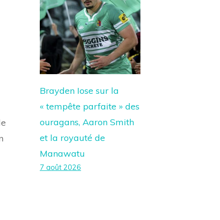
Brayden Iose sur la
« tempête parfaite » des
ouragans, Aaron Smith
de
et la royauté de
n
Manawatu
7 août 2026