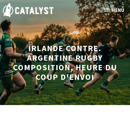
Aller
MENU
au
contenu
IRLANDE CONTRE.
ARGENTINE RUGBY
COMPOSITION, HEURE DU
COUP D'ENVOI