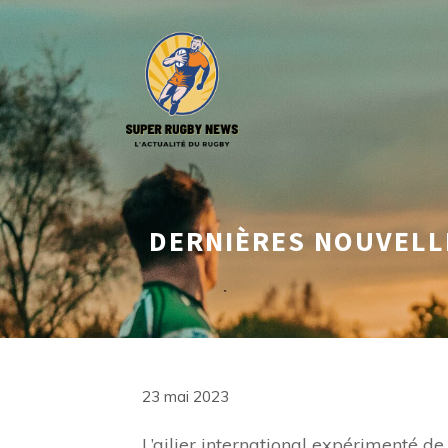
Aller
au
contenu
DERNIÈRES NOUVELLE
23 mai 2023
L’ailier international expérimenté de 