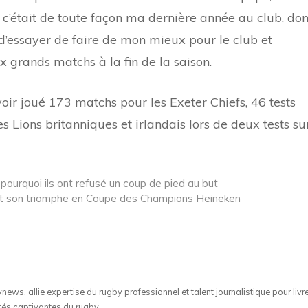
l – c’était de toute façon ma dernière année au club, do
 d’essayer de faire de mon mieux pour le club et
x grands matchs à la fin de la saison.
oir joué 173 matchs pour les Exeter Chiefs, 46 tests
s Lions britanniques et irlandais lors de deux tests su
pourquoi ils ont refusé un coup de pied au but
it son triomphe en Coupe des Champions Heineken
ws, allie expertise du rugby professionnel et talent journalistique pour livr
tés captivantes du rugby.