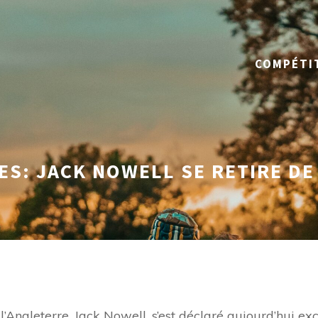
COMPÉTI
S: JACK NOWELL SE RETIRE D
l’Angleterre, Jack Nowell, s’est déclaré aujourd’hui ex