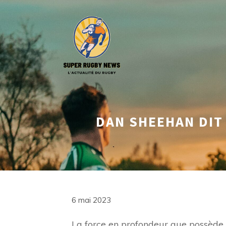
Aller
au
contenu
DAN SHEEHAN DIT
6 mai 2023
La force en profondeur que possède 