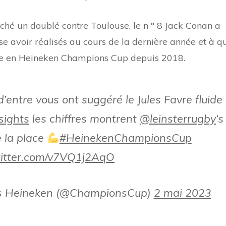
ché un doublé contre Toulouse, le n ° 8 Jack Conan a
se avoir réalisés au cours de la dernière année et à q
titre en Heineken Champions Cup depuis 2018.
’entre vous ont suggéré le Jules Favre fluide
sights
les chiffres montrent
@leinsterrugby
‘s
 la place
#HeinekenChampionsCup
witter.com/v7VQ1j2AqO
s Heineken (@ChampionsCup)
2 mai 2023