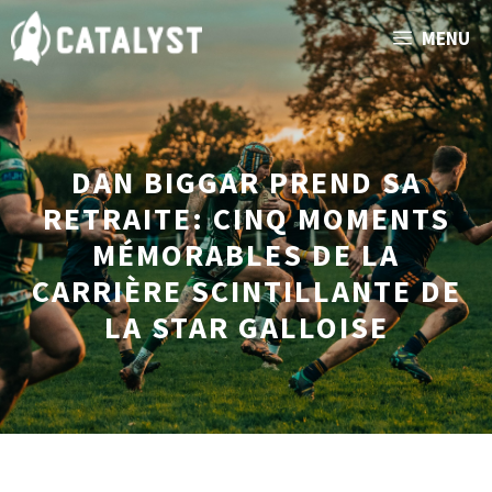
Aller
MENU
au
contenu
DAN BIGGAR PREND SA
RETRAITE: CINQ MOMENTS
MÉMORABLES DE LA
CARRIÈRE SCINTILLANTE DE
LA STAR GALLOISE