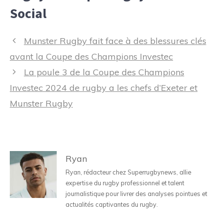
Social
Navigation
Munster Rugby fait face à des blessures clés
des
avant la Coupe des Champions Investec
articles
La poule 3 de la Coupe des Champions
Investec 2024 de rugby a les chefs d’Exeter et
Munster Rugby
Ryan
Ryan, rédacteur chez Superrugbynews, allie
expertise du rugby professionnel et talent
journalistique pour livrer des analyses pointues et
actualités captivantes du rugby.