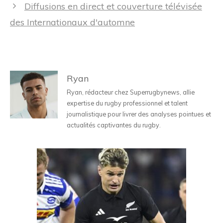
des
Diffusions en direct et couverture télévisée
articles
des Internationaux d'automne
Ryan
Ryan, rédacteur chez Superrugbynews, allie
expertise du rugby professionnel et talent
journalistique pour livrer des analyses pointues et
actualités captivantes du rugby.