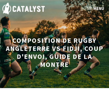
Aller
MENU
au
contenu
COMPOSITION DE RUGBY
ANGLETERRE VS FIDJI, COUP
D'ENVOI, GUIDE DE LA
MONTRE