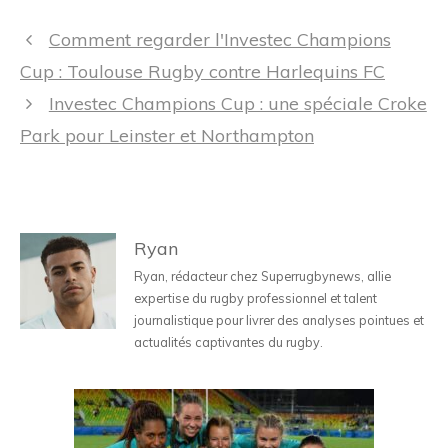
Navigation
Comment regarder l'Investec Champions
des
Cup : Toulouse Rugby contre Harlequins FC
articles
Investec Champions Cup : une spéciale Croke
Park pour Leinster et Northampton
Ryan
Ryan, rédacteur chez Superrugbynews, allie
expertise du rugby professionnel et talent
journalistique pour livrer des analyses pointues et
actualités captivantes du rugby.