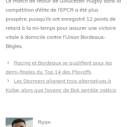
Le match de retour de Gloucester Rugby dans la
compétition d’élite de l’EPCR a été plus
prospère, puisqu’ils ont enregistré 12 points de
retard à la mi-temps pour assurer une victoire
vitale à domicile contre l’Union Bordeaux-
Bègles.
Navigation
Racing et Bordeaux se qualifient pour les
des
demi-finales du Top 14 des Playoffs
articles
Les Stormers alignent trois alternatives à
Kolbe, alors que l’avenir de Bok semble indécis
Ryan